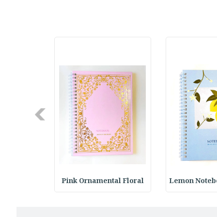
Next
k with Pl
Pink Ornamental Floral
Lemon Notebo