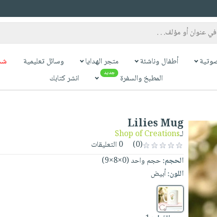
وتية
أطفال وناشئة
متجر الهدايا
وسائل تعليمية
شح
جديد
المطبخ والسفرة
انشر كتابك
Lilies Mug
لـ
Shop of Creations
(0)
0 التعليقات
الحجم:
حجم واحد (0×8×9)
اللون:
أبيض