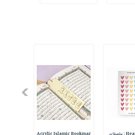
Next
ملصقات
Acrylic Islamic Bookmar
حقيبة مسر