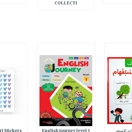
COLLECTI
وات الاستف
English journey level 1
Heart Stickers : 