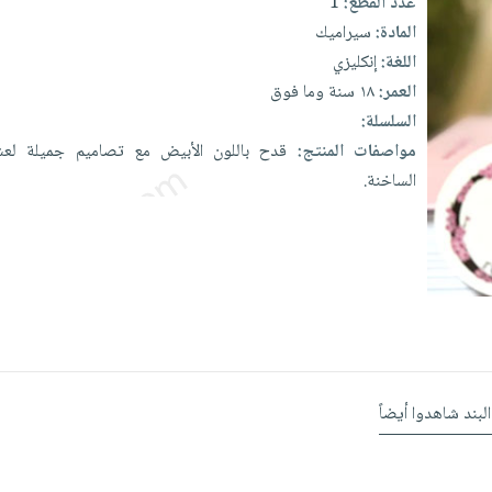
عدد القطع:
1
المادة:
سيراميك
اللغة:
إنكليزي
العمر:
١٨ سنة وما فوق
السلسلة:
مواصفات المنتج:
قدح
باللون
الأبيض
مع
تصاميم
جميلة
لع
الساخنة.
البند شاهدوا أيضاً