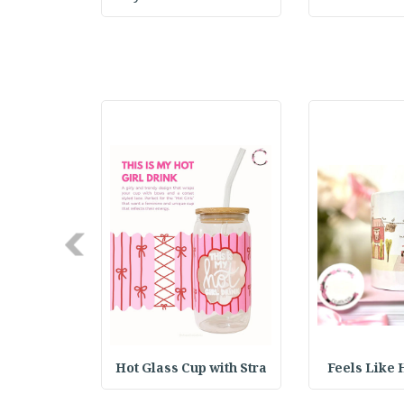
Next
up with St
Hot Glass Cup with Stra
Feels Like