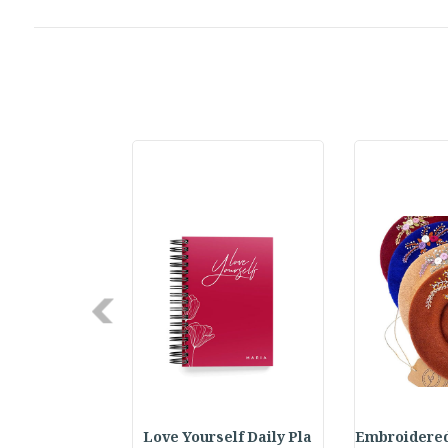
Next
Your Future S
Love Yourself Daily Pla
Embroidered