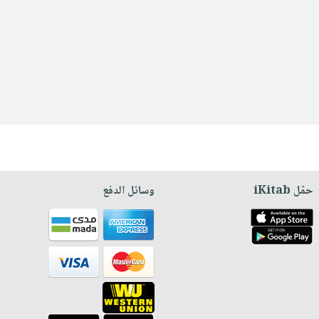
حمّل iKitab
وسائل الدفع