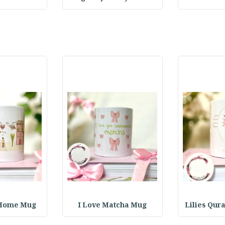
 Home Mug
I Love Matcha Mug
Lilies Qur