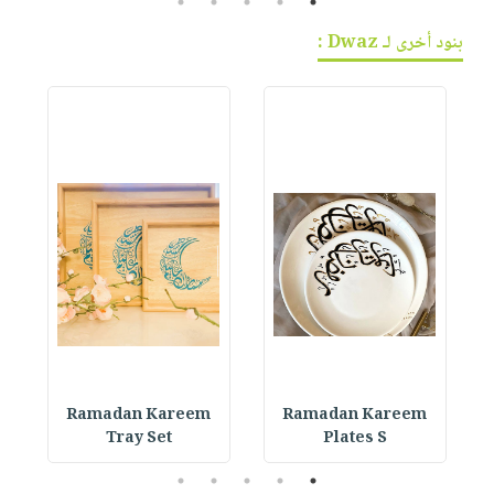
5
4
3
2
1
بنود أخرى لـ Dwaz :
Ramadan Kareem
Ramadan Kareem
Tray Set
Plates S
5
4
3
2
1