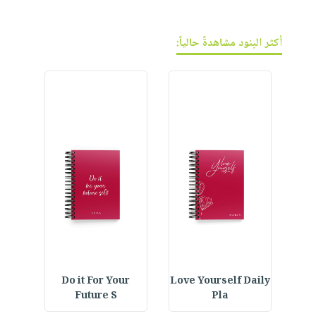
فيديوهات
صابون
عربة
أسئلة
التسوق
أطفال
يتكرر
أكثر البنود مشاهدةً حالياً:
مناسبات
طرحها
نشرة
الإصدارات
خدمات
نيل
وفرات
انشر
كتابك
تواصل
معنا
IVE
Do it For Your
Love Yourself Daily
Future S
Pla