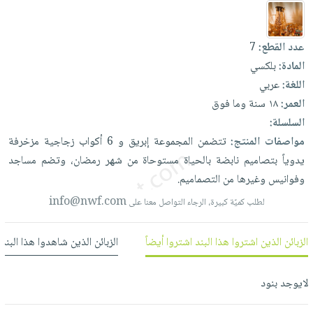
العناية
الأكثر
شحن
أدوات
بالأسنان
مبيعاً
مجاني
المائدة
عدد القطع:
7
الحمية
العودة
بنود
الأوعية
المادة:
بلكسي
والتغذية
للمدارس
مختارة
والتخزين
اشتراكات
اللغة:
عربي
اكسسوارات
أدوات
العمر:
١٨ سنة وما فوق
كتب
كل
بحث
المطبخ
السلسلة:
الاشتراكات
اكسسوارات
متقدم
مواصفات المنتج:
تتضمن
المجموعة
إبريق
و
6
أكواب
زجاجية
مزخرفة
منزلية
صندوق
يدوياً
بتصاميم
نابضة
بالحياة
مستوحاة
من
شهر
رمضان،
وتضم
مساجد
القراءة
اكسسوارات
وفوانيس
وغيرها
من
التصماميم.
نيل
iKitab
ملابس
info@nwf.com
لطلب كميّة كبيرة، الرجاء التواصل معنا على
وفرات
بلا
مطرزات
حدود
عن
حقائب
حسابك
الزبائن الذين اشتروا هذا البند اشتروا أيضاً
الزبائن الذين شاهدوا هذا البند
الشركة
حلي
لائحة
سياسة
عناية
لايوجد بنود
الأمنيات
الشركة
بالذات