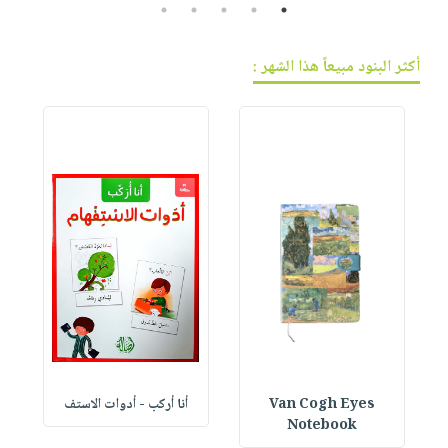
5
4
3
2
1
أكثر البنود مبيعاً هذا الشهر :
Van Cogh Eyes
أنا أركب - أدوات الاستف
 1
Notebook