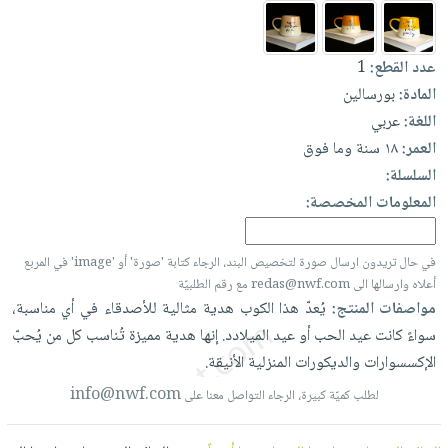
العناية
الأكثر
شحن
أدوات
بالأسنان
مبيعاً
مجاني
المائدة
عدد القطع:
1
الحمية
العودة
بنود
الأوعية
المادة:
بورسالين
والتغذية
للمدارس
مختارة
والتخزين
اشتراكات
اللغة:
عربي
اكسسوارات
أدوات
العمر:
١٨ سنة وما فوق
كتب
كل
بحث
المطبخ
السلسلة:
الاشتراكات
اكسسوارات
متقدم
المعلومات المخصصة:
منزلية
صندوق
القراءة
اكسسوارات
في حال تريدون ارسال صورة لتخصيص البند، الرجاء كتابة 'صورة' أو 'image' في المربع
نيل
iKitab
ملابس
أعلاه وارسالها الى redas@nwf.com مع رقم الطلبيّة
وفرات
بلا
مطرزات
مواصفات المنتج:
يُعدّ
هذا
الكوب
هدية
مثالية
للأصدقاء
في
أي
مناسبة،
حدود
عن
سواءً
كانت
عيد
الحب
أو
عيد
الميلادد.
إنها
هدية
مميزة
تُناسب
كل
من
يُحبّ
حقائب
حسابك
الشركة
الإكسسوارات
والديكورات
المنزلية
الأنيقة.
حلي
لائحة
سياسة
info@nwf.com
لطلب كميّة كبيرة، الرجاء التواصل معنا على
عناية
الأمنيات
الشركة
بالذات