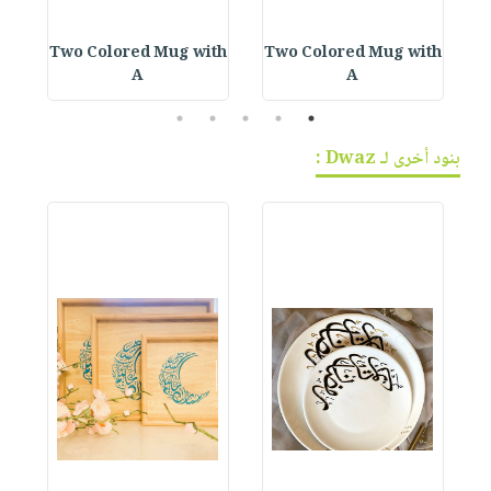
a
Two Colored Mug with
Two Colored Mug with
A
A
5
4
3
2
1
بنود أخرى لـ Dwaz :