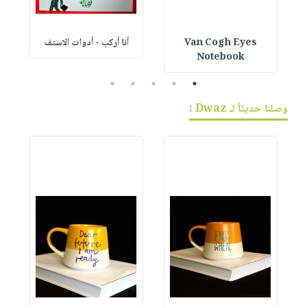
Van Cogh Eyes
أنا أركب - أدوات الاستف
 1
Notebook
5
4
3
2
1
وصلنا حديثاً لـ Dwaz :