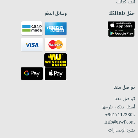
انشر كتابك
حمّل iKitab
وسائل الدفع
تواصل معنا
تواصل معنا
أسئلة يتكرر طرحها
+96171172802
info@nwf.com
نشرة الإصدارات