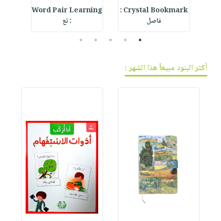
ur
Word Pair Learning
Crystal Bookmark :
MO
فاصل
: تع
5
4
3
2
1
أكثر البنود مبيعاً هذا الشهر :