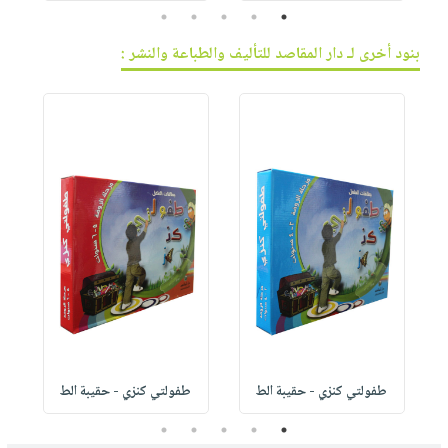
5
4
3
2
1
بنود أخرى لـ دار المقاصد للتأليف والطباعة والنشر :
طفولتي كنزي - حقيبة الط
طفولتي كنزي - حقيبة الط
5
4
3
2
1