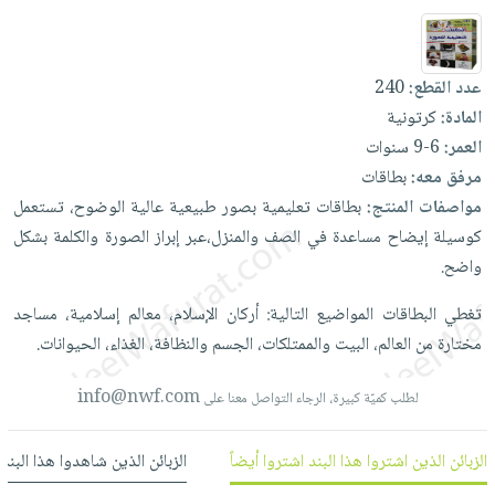
العناية
الأكثر
شحن
أدوات
بالأسنان
مبيعاً
مجاني
المائدة
الحمية
العودة
عدد القطع:
240
بنود
الأوعية
والتغذية
للمدارس
المادة:
كرتونية
مختارة
والتخزين
اشتراكات
اكسسوارات
العمر:
6-9 سنوات
أدوات
كتب
كل
مرفق معه:
بطاقات
بحث
المطبخ
الاشتراكات
اكسسوارات
مواصفات المنتج:
بطاقات
تعليمية
بصور
طبيعية
عالية
الوضوح،
تستعمل
متقدم
منزلية
صندوق
كوسيلة
إيضاح
مساعدة
في
الصف
والمنزل،عبر
إبراز
الصورة
والكلمة
بشكل
القراءة
واضح.
اكسسوارات
نيل
iKitab
ملابس
تغطي
البطاقات
المواضيع
التالية:
أركان
الإسلام،
معالم
إسلامية،
مساجد
وفرات
بلا
مطرزات
مختارة
من
العالم،
البيت
والممتلكات،
الجسم
والنظافة،
الغذاء،
الحيوانات.
حدود
عن
حقائب
حسابك
الشركة
info@nwf.com
لطلب كميّة كبيرة، الرجاء التواصل معنا على
حلي
لائحة
سياسة
عناية
الأمنيات
الشركة
الزبائن الذين اشتروا هذا البند اشتروا أيضاً
الزبائن الذين شاهدوا هذا البند
بالذات