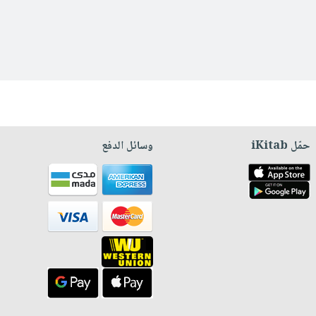
حمّل iKitab
وسائل الدفع