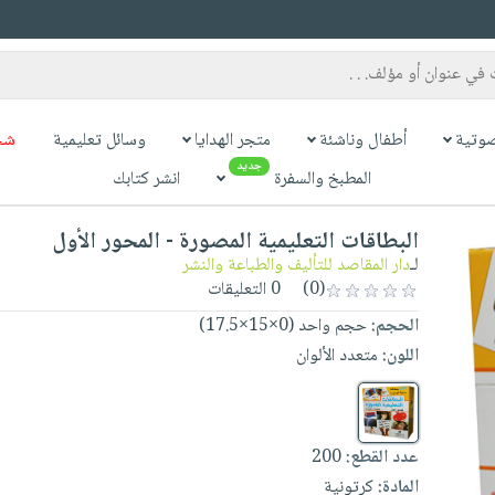
وتية
أطفال وناشئة
متجر الهدايا
وسائل تعليمية
شح
جديد
المطبخ والسفرة
انشر كتابك
البطاقات التعليمية المصورة - المحور الأول
لـ
دار المقاصد للتأليف والطباعة والنشر
(0)
0 التعليقات
الحجم:
حجم واحد (0×15×17.5)
اللون:
متعدد الألوان
عدد القطع:
200
المادة:
كرتونية