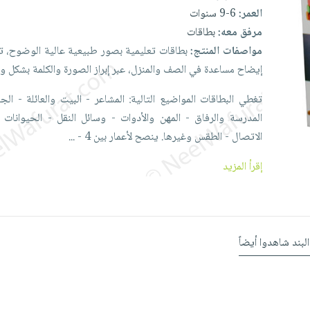
العمر:
6-9 سنوات
مرفق معه:
بطاقات
مواصفات المنتج:
بطاقات
تعليمية
بصور
طبيعية
عالية
الوضوح،
ت
إيضاح
مساعدة
في
الصف
والمنزل،
عبر
إبراز
الصورة
والكلمة
بشكل
وا
تغطي
البطاقات
المواضيع
التالية:
المشاعر
-
البيت
والعائلة
-
الج
المدرسة
والرفاق
-
المهن
والأدوات
-
وسائل
النقل
-
الحيوانات
الاتصال
-
الطقس
وغيرها. ينصح
لأعمار
بين
4
-
...
إقرأ المزيد
البند شاهدوا أيضاً