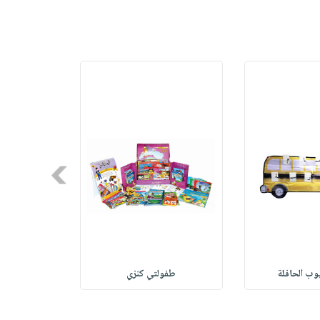
Next
وب الحافلة
طفولتي كنزي
طفولتي كن