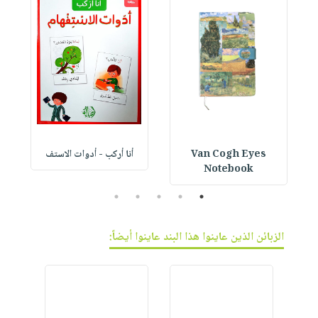
Van Cogh Eyes
أنا أركب - أدوات الاستف
 1
Notebook
5
4
3
2
1
الزبائن الذين عاينوا هذا البند عاينوا أيضاً: