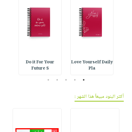
ning
Do it For Your
Love Yourself Daily
Beac
Future S
Pla
5
4
3
2
1
أكثر البنود مبيعاً هذا الشهر :