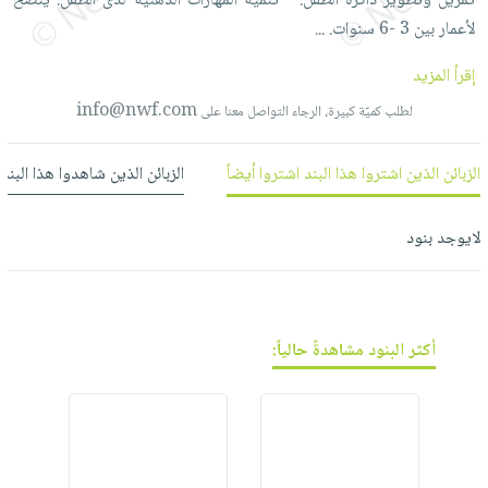
فيديوهات
تمرين
وتطوير
ذاكرة
الطفل. -
تنمية
المهارات
الذهنية
لدى
الطفل. ينصح
صابون
عربة
لأعمار
بين
3
-6
سنوات.
...
أسئلة
التسوق
أطفال
يتكرر
إقرأ المزيد
مناسبات
طرحها
نشرة
info@nwf.com
لطلب كميّة كبيرة، الرجاء التواصل معنا على
الإصدارات
خدمات
نيل
الزبائن الذين اشتروا هذا البند اشتروا أيضاً
الزبائن الذين شاهدوا هذا البند
وفرات
انشر
لايوجد بنود
كتابك
تواصل
معنا
أكثر البنود مشاهدةً حالياً: