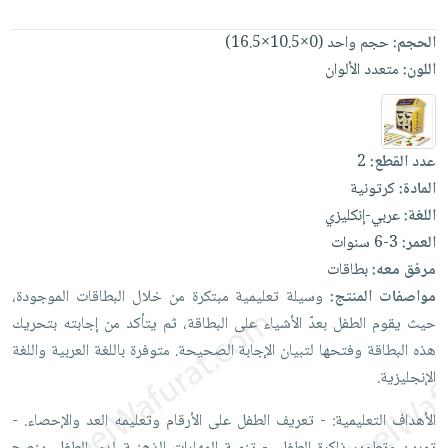
العناية
الأكثر
شحن
أدوات
بالأسنان
مبيعاً
مجاني
الحجم:
حجم واحد (0×10.5×16.5)
المائدة
الحمية
العودة
اللون:
متعدد الألوان
بنود
الأوعية
والتغذية
للمدارس
مختارة
والتخزين
اشتراكات
اكسسوارات
أدوات
كتب
كل
عدد القطع:
2
بحث
المطبخ
الاشتراكات
اكسسوارات
المادة:
كرتونية
متقدم
منزلية
صندوق
اللغة:
عربي-إنكليزي
القراءة
العمر:
3-6 سنوات
اكسسوارات
نيل
مرفق معه:
بطاقات
iKitab
ملابس
وفرات
مواصفات المنتج:
وسيلة
تعليمية
مبتكرة
من
خلال
البطاقات
الموجودة،
بلا
مطرزات
حيث
يقوم
الطفل
بعدّ
الأشياء
على
البطاقة،
ثم
يتأكد
من
إجابته
بتحريك
حدود
عن
حقائب
حسابك
هذه
البطاقة
وفتحها
لتبيان
الإجابة
الصحيحة. متوفرة
باللغة
العربية
واللغة
الشركة
حلي
الإنجليزية.
لائحة
سياسة
عناية
الأمنيات
الشركة
الأهداف
التعليمية: -
تعريف
الطفل
على
الأرقام
وتعليمه
العد
والإحصاء. -
بالذات